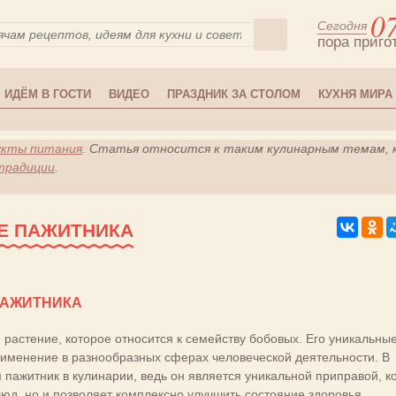
0
Сегодня
пора приго
ИДЁМ В ГОСТИ
ВИДЕО
ПРАЗДНИК ЗА СТОЛОМ
КУХНЯ МИРА
укты питания
. Статья относится к таким кулинарным темам, 
традиции
.
Е ПАЖИТНИКА
ПАЖИТНИКА
растение, которое относится к семейству бобовых. Его уникальны
именение в разнообразных сферах человеческой деятельности. В
пажитник в кулинарии, ведь он является уникальной приправой, к
люд, но и позволяет комплексно улучшить состояние здоровья.