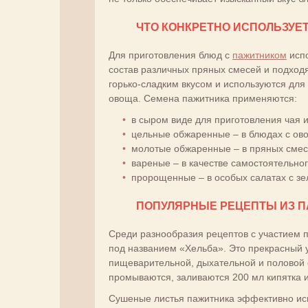
ЧТО КОНКРЕТНО ИСПОЛЬЗУЕ
Для приготовления блюд с
пажитником
испо
состав различных пряных смесей и подходя
горько-сладким вкусом и используются для
овоща. Семена пажитника применяются:
в сыром виде для приготовления чая 
цельные обжаренные – в блюдах с ов
молотые обжаренные – в пряных смес
вареные – в качестве самостоятельно
пророщенные – в особых салатах с зе
ПОПУЛЯРНЫЕ РЕЦЕПТЫ ИЗ 
Среди разнообразия рецептов с участием 
под названием «Хельба». Это прекрасный у
пищеварительной, дыхательной и половой 
промываются, заливаются 200 мл кипятка и
Сушеные листья пажитника эффективно исп