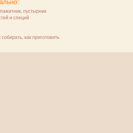
ально:
 пажитник, пустырник
тей и специй
 собирать, как приготовить