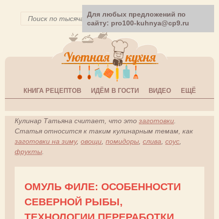
Для любых предложений по
сайту: pro100-kuhnya@cp9.ru
КНИГА РЕЦЕПТОВ
ИДЁМ В ГОСТИ
ВИДЕО
ЕЩЁ
Кулинар Татьяна считает, что это
заготовки
.
Статья относится к таким кулинарным темам, как
заготовки на зиму
,
овощи
,
помидоры
,
слива
,
соус
,
фрукты
.
ОМУЛЬ ФИЛЕ: ОСОБЕННОСТИ
СЕВЕРНОЙ РЫБЫ,
ТЕХНОЛОГИИ ПЕРЕРАБОТКИ