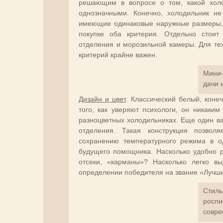
решающим в вопросе о том, какой холо
однозначными. Конечно, холодильник н
имеющие одинаковые наружные размеры, 
покупке оба критерия. Отдельно стоит
отделения и морозильной камеры. Для тех
критерий крайне важен.
Мини-
дачи 
Дизайн и цвет
. Классический белый, коне
того, как уверяют психологи, он никаки
разноцветных холодильниках. Еще один в
отделения. Такая конструкция позволя
сохранению температурного режима в од
будущего помощника. Насколько удобно 
отсеки, «карманы»? Насколько легко в
определении победителя на звание «Лучши
Стиль
роспи
совре