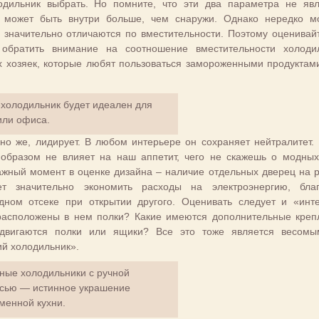
дильник выбрать. Но помните, что эти два параметра не яв
е может быть внутри больше, чем снаружи. Однако нередко м
значительно отличаются по вместительности. Поэтому оценивай
 обратить внимание на соотношение вместительности холоди
 хозяек, которые любят пользоваться замороженными продуктами
холодильник будет идеален для
или офиса.
чно же, лидирует. В любом интерьере он сохраняет нейтралитет.
м образом не влияет на наш аппетит, чего не скажешь о модны
ажный момент в оценке дизайна – наличие отдельных дверец на 
ет значительно экономить расходы на электроэнергию, бла
ном отсеке при открытии другого. Оценивать следует и «инт
расположены в нем полки? Какие имеются дополнительные креп
ыдвигаются полки или ящики? Все это тоже является весом
й холодильник».
ные холодильники с ручной
сью — истинное украшение
менной кухни.