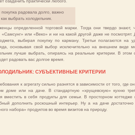
т озадачить практически любого.
 покупка радовала долго, важно
, как выбрать холодильник.
женцы определенной торговой марки. Тогда они твердо знают, 
 «Самсунг» или «Веко» и ни на какой другой даже не посмотрят. 
юджета, выбирая покупку по карману. Третьи полагаются на у
ляда, основывая свой выбор исключительно на внешнем виде м
ильник лучше выбрать, опираясь на реальные критерии. В этом 
удет радовать вас долгое время.
ОЛОДИЛЬНИК: СУБЪЕКТИВНЫЕ КРИТЕРИИ
ебования к агрегату сильно разнятся в зависимости от того, где он
тном доме или на даче. В стандартную «хрущевскую» кухню тре
я вместить в себя продукты для семьи. В просторном коттедже
обный дополнить роскошный интерьер. Ну а на даче достаточно
ого набора» продуктов во время визитов на природу.