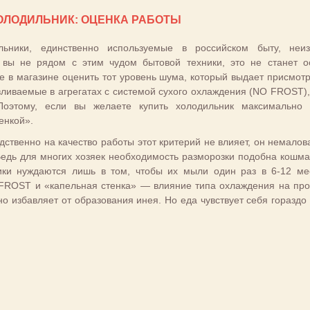
ОЛОДИЛЬНИК: ОЦЕНКА РАБОТЫ
льники, единственно используемые в российском быту, неи
те вы не рядом с этим чудом бытовой техники, это не станет 
е в магазине оценить тот уровень шума, который выдает присмот
вливаемые в агрегатах с системой сухого охлаждения (NO FROST),
оэтому, если вы желаете купить холодильник максимально 
енкой».
дственно на качество работы этот критерий не влияет, он немалов
 Ведь для многих хозяек необходимость разморозки подобна кошма
ики нуждаются лишь в том, чтобы их мыли один раз в 6-12 ме
FROST и «капельная стенка» — влияние типа охлаждения на про
о избавляет от образования инея. Но еда чувствует себя гораздо