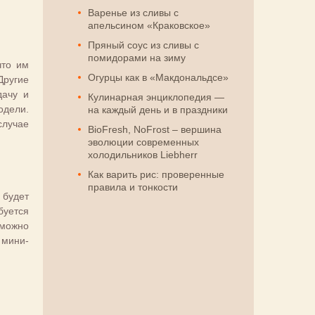
Варенье из сливы с
апельсином «Краковское»
Пряный соус из сливы с
помидорами на зиму
что им
Огурцы как в «Макдональдсе»
Другие
дачу и
Кулинарная энциклопедия —
одели.
на каждый день и в праздники
случае
BioFresh, NoFrost – вершина
эволюции современных
холодильников Liebherr
Как варить рис: проверенные
правила и тонкости
 будет
буется
 можно
 мини-