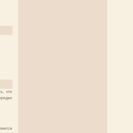
ь, что
ередко
ляется