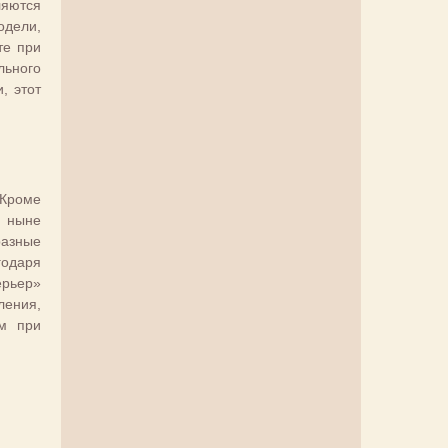
ляются
одели,
те при
льного
, этот
 Кроме
х ныне
разные
годаря
ерьер»
ления,
ым при