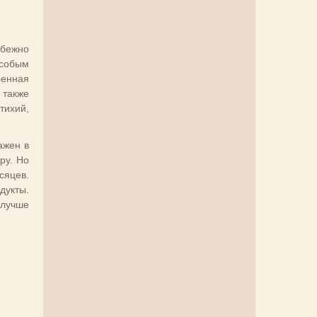
збежно
особым
ренная
 также
тихий,
ажен в
ру. Но
сяцев.
дукты.
 лучше