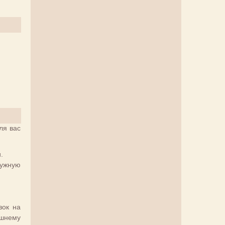
ля вас
.
нужную
зок на
ешнему