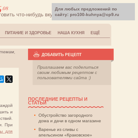
6
.08
Для любых предложений по
товить что-нибудь вкусненькое!
сайту: pro100-kuhnya@cp9.ru
ПИТАНИЕ И ЗДОРОВЬЕ
НАША КУХНЯ
ЕЩЁ
 темам,
ДОБАВИТЬ РЕЦЕПТ
Приглашаем вас поделиться
своим любимым рецептом с
пользователями сайта :)
ПОСЛЕДНИЕ РЕЦЕПТЫ И
СТАТЬИ
каждой
шить и
Обустройство загородного
ствий.
дома и дачи в одном магазине
и. При
Варенье из сливы с
ты для
апельсином «Краковское»