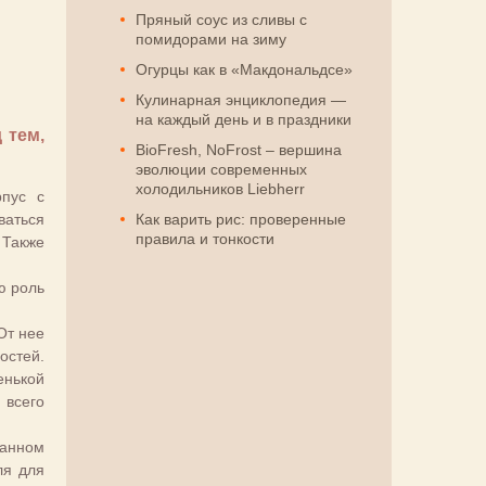
Пряный соус из сливы с
помидорами на зиму
Огурцы как в «Макдональдсе»
Кулинарная энциклопедия —
на каждый день и в праздники
 тем,
BioFresh, NoFrost – вершина
эволюции современных
холодильников Liebherr
рпус с
ваться
Как варить рис: проверенные
правила и тонкости
 Также
ю роль
От нее
остей.
енькой
 всего
данном
ля для