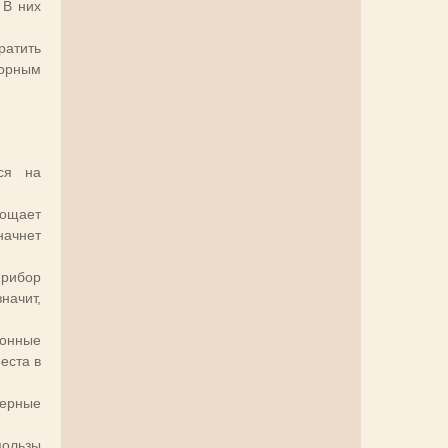
 В них
ратить
морным
ся на
рощает
начнет
рибор
начит,
хонные
еста в
мерные
пользы