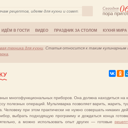
0
Сегодня
пора приго
ИДЁМ В ГОСТИ
ВИДЕО
ПРАЗДНИК ЗА СТОЛОМ
КУХНЯ МИРА
ая техника для кухни
. Статья относится к таким кулинарным
арка
.
КУ
вных многофункциональных приборов. Она должна находиться на 
су полезных операций. Мультиварка позволяет варить, жарить, ту
. Человеку при этом практически не нужно совершать никаких дей
рибор, выбрать подходящую программу и дождаться конца готовк
ятельно, а можно использовать опыт других — готовые
рецеп