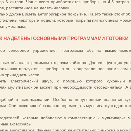
до 6 литров. Чаще всего приобретаются приборы на 4,5 литров.
в, рассчитанное на десять человек.
льно должна иметь антипригарное покрытие. На это также стоит об
дставлены некоторые модели, которые покрыты пятислойным мра
ся уместным.
К НАДЕЛЕНЫ ОСНОВНЫМИ ПРОГРАММАМИ ГОТОВКИ
ое сенсорное управление. Программы обычно высвечивают
оторые обладают режимом отсрочки таймера. Данная функция уп
 закладка продуктов в прибор, а он в определенное время сам 
на тринадцать часов.
еть электрический шнур, с помощью которого кухонный п
лях мультиварок он может при необходимости отсоединяться. А з
удобной в использовании. Особенно популярными являются ку
и. Они позволяют безопасно перемещать мультиварку с одного м
зводителей, которые добавляют в комплектацию к мультиварке 
зные аксессуары.
купки мультиварки. Данный прибор действительно приносит массу 