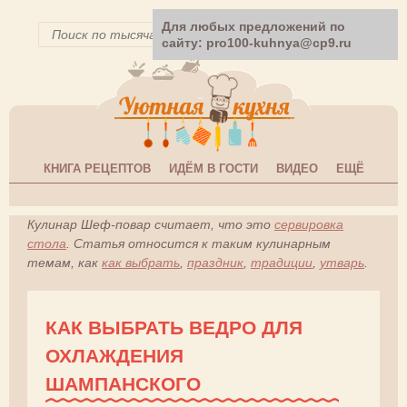
Для любых предложений по
сайту: pro100-kuhnya@cp9.ru
КНИГА РЕЦЕПТОВ
ИДЁМ В ГОСТИ
ВИДЕО
ЕЩЁ
Кулинар Шеф-повар считает, что это
сервировка
стола
. Статья относится к таким кулинарным
темам, как
как выбрать
,
праздник
,
традиции
,
утварь
.
КАК ВЫБРАТЬ ВЕДРО ДЛЯ
ОХЛАЖДЕНИЯ
ШАМПАНСКОГО